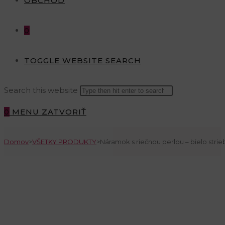
OBCHOD
0
TOGGLE WEBSITE SEARCH
Search this website
0
MENU
ZATVORIŤ
Domov
>
VŠETKY PRODUKTY
>
Náramok s riečnou perlou – bielo strie