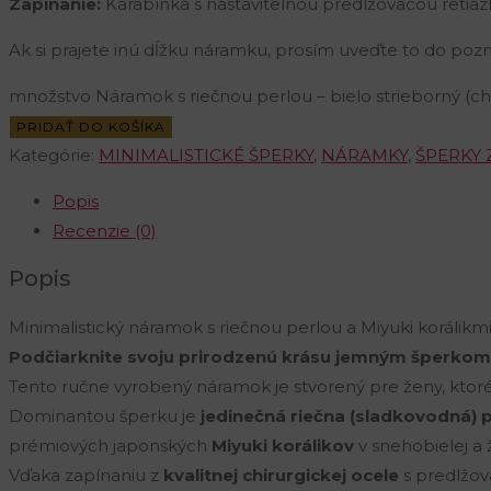
Zapínanie:
Karabínka s nastavitelnou predlžovacou retiaz
Ak si prajete inú dĺžku náramku, prosím uveďte to do po
množstvo Náramok s riečnou perlou – bielo strieborný (chi
PRIDAŤ DO KOŠÍKA
Kategórie:
MINIMALISTICKÉ ŠPERKY
,
NÁRAMKY
,
ŠPERKY 
Popis
Recenzie (0)
Popis
Minimalistický náramok s riečnou perlou a Miyuki korálikm
Podčiarknite svoju prirodzenú krásu jemným šperkom,
Tento ručne vyrobený náramok je stvorený pre ženy, ktoré 
Dominantou šperku je
jedinečná riečna (sladkovodná) p
prémiových japonských
Miyuki korálikov
v snehobielej a ž
Vďaka zapínaniu z
kvalitnej chirurgickej ocele
s predlžov