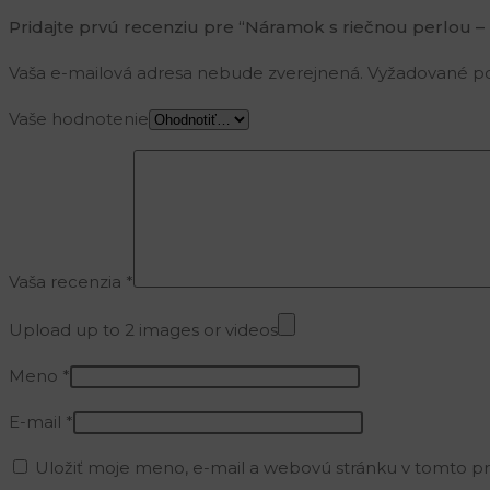
Pridajte prvú recenziu pre “Náramok s riečnou perlou – b
Vaša e-mailová adresa nebude zverejnená.
Vyžadované po
Vaše hodnotenie
Vaša recenzia
*
Upload up to 2 images or videos
Meno
*
E-mail
*
Uložiť moje meno, e-mail a webovú stránku v tomto p