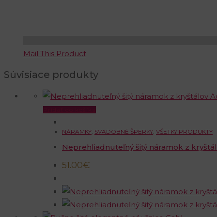
Mail This Product
Súvisiace produkty
Pridať do košíka
NÁRAMKY
,
SVADOBNÉ ŠPERKY
,
VŠETKY PRODUKTY
Neprehliadnuteľný šitý náramok z kryšt
51.00
€