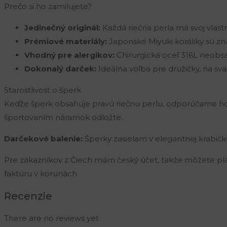
Prečo si ho zamilujete?
Jedinečný originál:
Každá riečna perla má svoj vlast
Prémiové materiály:
Japonské Miyuki koráliky sú z
Vhodný pre alergikov:
Chirurgická oceľ 316L neobsa
Dokonalý darček:
Ideálna voľba pre družičky, na sv
Starostlivosť o šperk
Keďže šperk obsahuje pravú riečnu perlu, odporúčame h
športovaním náramok odložte.
Darčekové balenie:
Šperky zasielam v elegantnej krabič
Pre zákazníkov z Čiech mám český účet, takže môžete pl
faktúru v korunách
Recenzie
There are no reviews yet