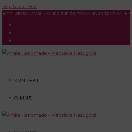
Skip to content
★ PRI OBJEDNÁVKE NAD 100 EUR DOPRAVA NA SR ZDARMA! ★ P
KONTAKT
O MNE