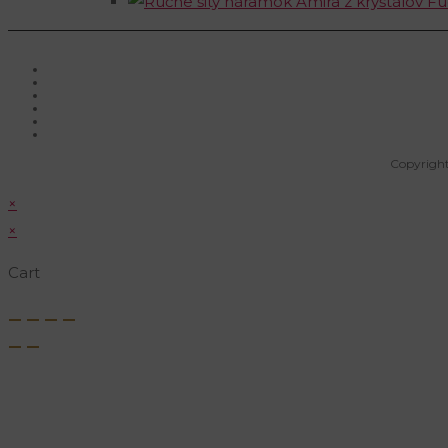
Copyright
×
×
Cart