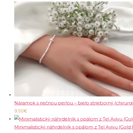
t
k
o
v
d
tab
new
o
t
v
u
tab
v
o
k
v
t
o
v
Náramok s riečnou perlou – bielo strieborný (chirurg
9.50
€
Minimalistický náhrdelník s opálom z Tel Avivu (Gold F