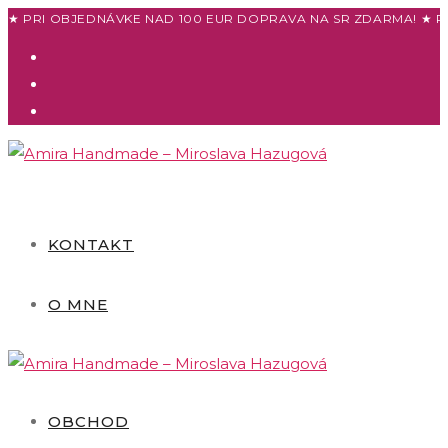
Skip
★ PRI OBJEDNÁVKE NAD 100 EUR DOPRAVA NA SR ZDARMA! ★ P
to
content
KONTAKT
O MNE
OBCHOD