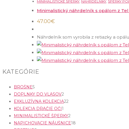
MINIMALISTICKÉ ŠPERKY
,
NÁHRDELNÍKY
,
ŠPERKY PO
Minimalistický náhrdelník s opálom z Tel 
47.00
€
Náhrdelník som vyrobila z retiazky a opál
KATEGÓRIE
5
BROŠNE
5
p
2
DOPLNKY DO VLASOV
2
r
p
2
EXKLUZÍVNA KOLEKCIA
22
o
1
r
2
KOLEKCIA DRAČIE OČI
1
d
p
o
p
2
MINIMALISTICKÉ ŠPERKY
2
u
r
d
r
p
1
NAPICHOVACIE NÁUŠNICE
18