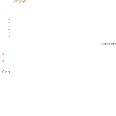
47.00
€
Copyright
×
×
Cart