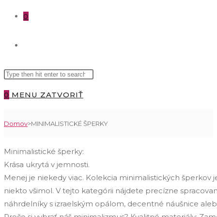
0
TOGGLE
Search
WEBSITE
this
0
MENU
ZATVORIŤ
website
SEARCH
Domov
>
MINIMALISTICKÉ ŠPERKY
Minimalistické šperky:
Krása ukrytá v jemnosti.
Menej je niekedy viac. Kolekcia minimalistických šperkov je
niekto všimol. V tejto kategórii nájdete precízne spracovan
náhrdelníky s izraelským opálom, decentné náušnice alebo
Prečo si vybrať náš minimalizmus? Kvalitné materiály: Zame