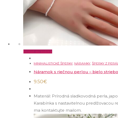
Pridať do košíka
MINIMALISTICKÉ ŠPERKY
,
NÁRAMKY
,
ŠPERKY Z PERÁ
Náramok s riečnou perlou – bielo striebo
9.50
€
Materiál: Prírodná sladkovodná perla, jap
Karabínka s nastavitelnou predlžovacou re
ma kontaktujte mailom.