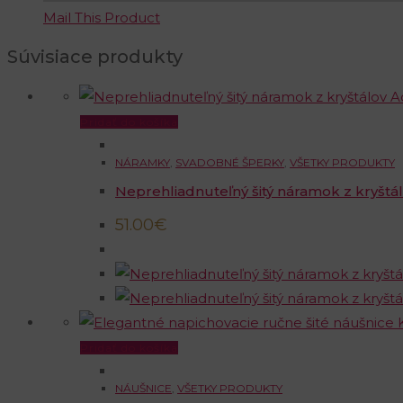
Mail This Product
Súvisiace produkty
Pridať do košíka
NÁRAMKY
,
SVADOBNÉ ŠPERKY
,
VŠETKY PRODUKTY
Neprehliadnuteľný šitý náramok z kryšt
51.00
€
Pridať do košíka
NÁUŠNICE
,
VŠETKY PRODUKTY