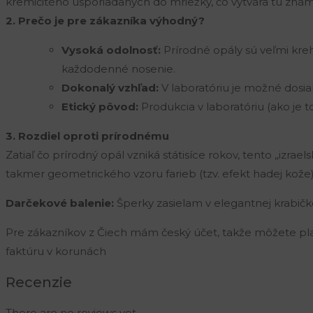
kremičitého usporiadaných do mriežky, čo vytvára tú znám
2. Prečo je pre zákazníka výhodný?
Vysoká odolnosť:
Prírodné opály sú veľmi krehk
každodenné nosenie.
Dokonalý vzhľad:
V laboratóriu je možné dosiahn
Etický pôvod:
Produkcia v laboratóriu (ako je 
3. Rozdiel oproti prírodnému
Zatiaľ čo prírodný opál vzniká státisíce rokov, tento „izrae
takmer geometrického vzoru farieb (tzv. efekt hadej kože
Darčekové balenie:
Šperky zasielam v elegantnej krabič
Pre zákazníkov z Čiech mám český účet, takže môžete pl
faktúru v korunách
Recenzie
There are no reviews yet