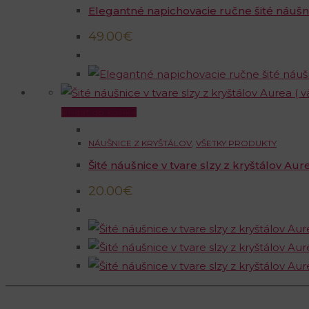
Elegantné napichovacie ručne šité náušni
49.00
€
Pridať do košíka
NÁUŠNICE Z KRYŠTÁLOV
,
VŠETKY PRODUKTY
Šité náušnice v tvare slzy z kryštálov Aure
20.00
€