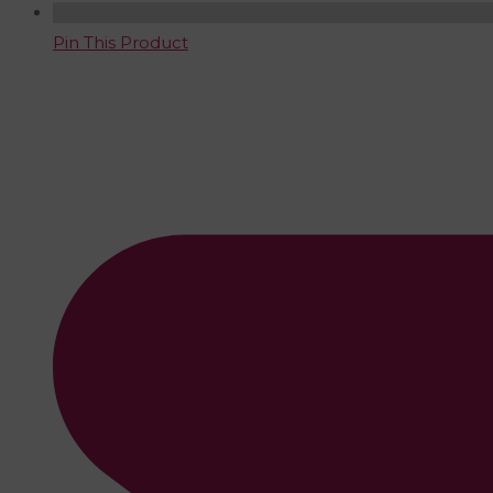
Pin This Product
Opens
in
a
new
window