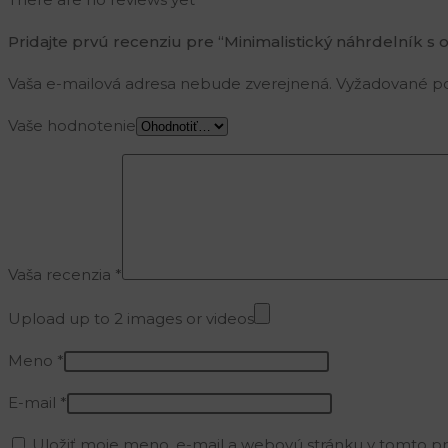
Pridajte prvú recenziu pre “Minimalistický náhrdelník s o
Vaša e-mailová adresa nebude zverejnená.
Vyžadované po
Vaše hodnotenie
Vaša recenzia
*
Upload up to 2 images or videos
Meno
*
E-mail
*
Uložiť moje meno, e-mail a webovú stránku v tomto p