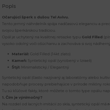
Tel
Popis
Avivu
Očarujúci šperk s dušou Tel Avivu.
(Gold
Tento jemný náhrdelník spája nadčasovú eleganciu a prec
Filled)
svojou šperkárskou tradíciou.
Opál je uchytený na kvalitnej retiazke typu
Gold Filled
(pl
vysoko odolný voči ošúchaniu a zachováva si svoj nádherný
Materiál:
Gold Filled (14kt zlato)
Kameň:
Syntetický opál (vyrobený v Izraeli)
Štýl:
Minimalistický / Elegantný
Syntetický opál (často nazývaný aj laboratórny alebo kultiv
napodobňuje procesy prebiehajúce v prírode milióny rok
Tu sú kľúčové fakty, ktoré môžete o tomto type opálu napí
1. Čím je výnimočný?
Na rozdiel od lacných imitácií zo skla, syntetický opál má
r