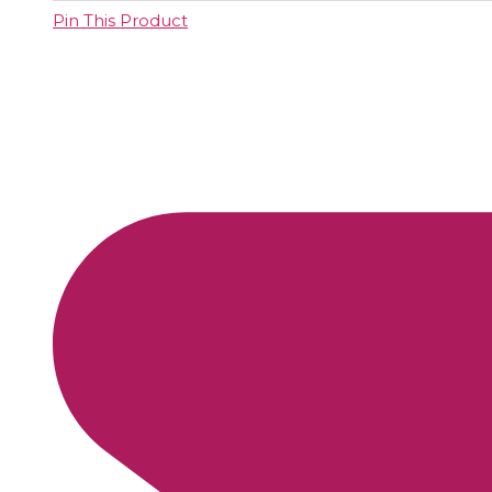
Pin This Product
Opens
in
a
new
window