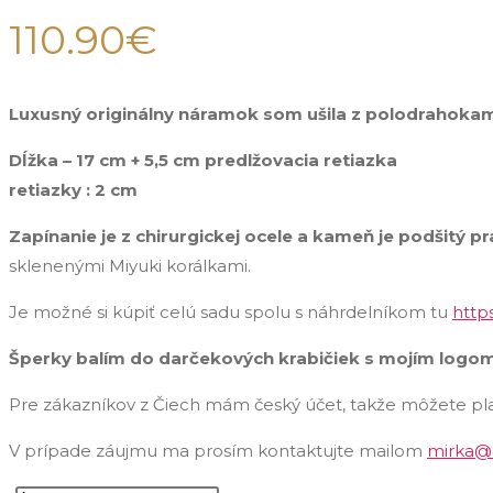
110.90
€
Luxusný originálny náramok som ušila z polodrahokamu
Dĺžka – 17 cm + 5,5 cm
retiazky : 2 cm
Zapínanie je z chirurgickej ocele a kameň je p
sklenenými Miyuki korálkami.
Je možné si kúpiť celú sadu spolu s náhrdelníkom tu
http
Šperky balím do darčekových krabičiek s mojím logom
Pre zákazníkov z Čiech mám český účet, takže môžete pla
V prípade záujmu ma prosím kontaktujte mailom
mirka@