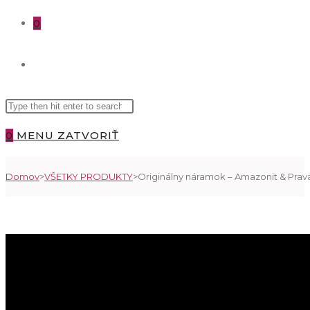
0
TOGGLE
Search
WEBSITE
this
0
MENU
ZATVORIŤ
website
SEARCH
Domov
>
VŠETKY PRODUKTY
>
Originálny náramok – Amazonit & Pravá