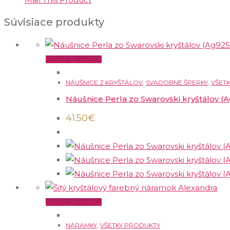
Súvisiace produkty
Pridať do košíka
NÁUŠNICE Z KRYŠTÁLOV
,
SVADOBNÉ ŠPERKY
,
VŠET
Náušnice Perla zo Swarovski kryštálov (
41.50
€
Pridať do košíka
NÁRAMKY
,
VŠETKY PRODUKTY