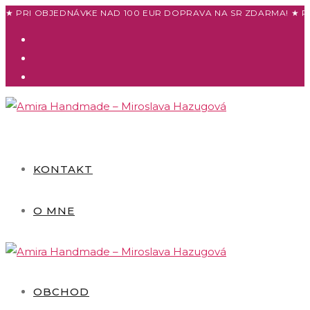
Skip
★ PRI OBJEDNÁVKE NAD 100 EUR DOPRAVA NA SR ZDARMA! ★ P
to
content
KONTAKT
O MNE
OBCHOD