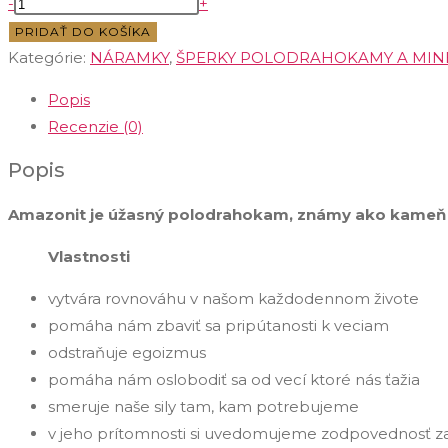
množstvo
-
+
Originálny
PRIDAŤ DO KOŠÍKA
náramok
Kategórie:
NÁRAMKY
,
ŠPERKY POLODRAHOKAMY A MIN
-
Popis
Amazonit
Recenzie (0)
&
Pravá
Popis
koža
Amazonit je úžasný polodrahokam, známy ako kameň ná
a
korálky
Vlastnosti
vytvára rovnováhu v našom každodennom živote
pomáha nám zbaviť sa pripútanosti k veciam
odstraňuje egoizmus
pomáha nám oslobodiť sa od vecí ktoré nás ťažia
smeruje naše sily tam, kam potrebujeme
v jeho prítomnosti si uvedomujeme zodpovednosť za 