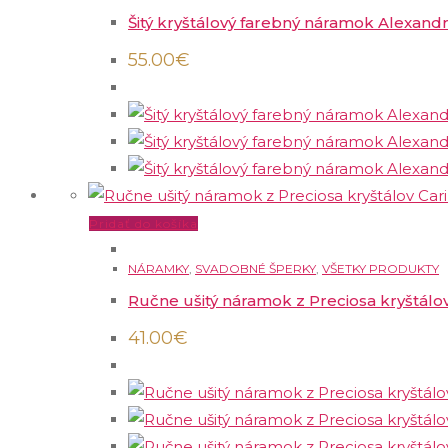
Šitý kryštálový farebný náramok Alexand
55.00
€
Pridať do košíka
NÁRAMKY
,
SVADOBNÉ ŠPERKY
,
VŠETKY PRODUKTY
Ručne ušitý náramok z Preciosa kryštálo
41.00
€