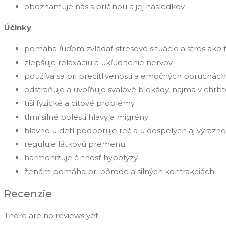
oboznamuje nás s príčinou a jej následkov
Účinky
pomáha ľuďom zvládať stresové situácie a stres ako 
zlepšuje relaxáciu a ukľudnenie nervov
používa sa pri precitlivenosti a emočných poruchách
odstraňuje a uvoľňuje svalové blokády, najmä v chrbto
tíši fyzické a citové problémy
tlmí silné bolesti hlavy a migrény
hlavne u detí podporuje reč a u dospelých aj výrazno
reguluje látkovú premenu
harmonizuje činnosť hypofýzy
ženám pomáha pri pôrode a silných kontrakciách
Recenzie
There are no reviews yet