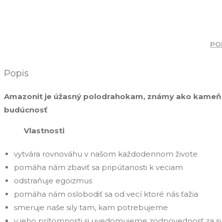
PO
Popis
Amazonit je úžasný polodrahokam, známy ako kameň nád
budúcnosť
Vlastnosti
vytvára rovnováhu v našom každodennom živote
pomáha nám zbaviť sa pripútanosti k veciam
odstraňuje egoizmus
pomáha nám oslobodiť sa od vecí ktoré nás ťažia
smeruje naše sily tam, kam potrebujeme
v jeho prítomnosti si uvedomujeme zodpovednosť za sv