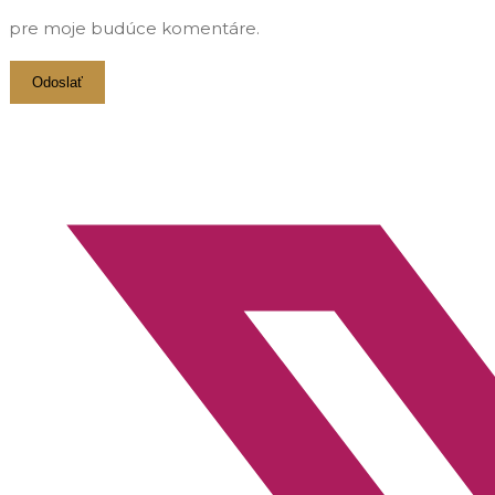
pre moje budúce komentáre.
Opens
in
a
new
window