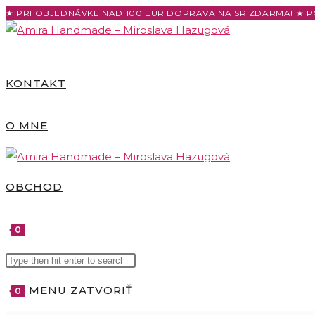
Skip
★ PRI OBJEDNÁVKE NAD 100 EUR DOPRAVA NA SR ZDARMA! ★ P
to
content
KONTAKT
O MNE
OBCHOD
0
Search
TOGGLE
this
MENU
ZATVORIŤ
0
website
WEBSITE