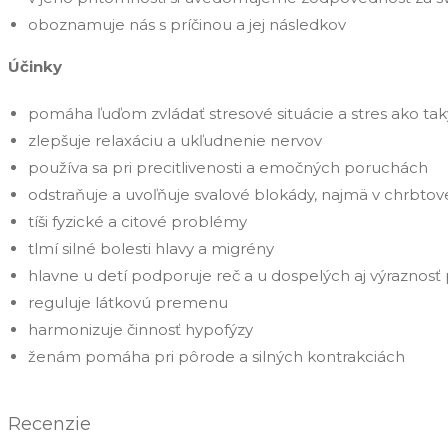
oboznamuje nás s príčinou a jej následkov
Účinky
pomáha ľuďom zvládať stresové situácie a stres ako tak
zlepšuje relaxáciu a ukľudnenie nervov
používa sa pri precitlivenosti a emočných poruchách
odstraňuje a uvoľňuje svalové blokády, najmä v chrbtove
tíši fyzické a citové problémy
tlmí silné bolesti hlavy a migrény
hlavne u detí podporuje reč a u dospelých aj výraznosť
reguluje látkovú premenu
harmonizuje činnosť hypofýzy
ženám pomáha pri pôrode a silných kontrakciách
Recenzie