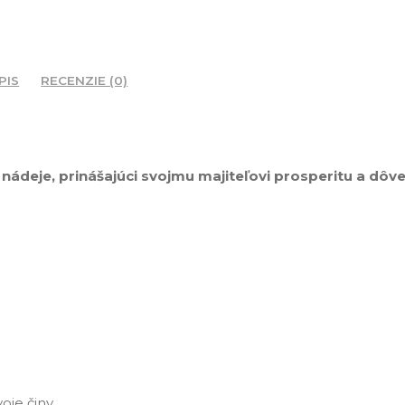
&
Pravá
koža
PIS
RECENZIE (0)
a
korálky
eje, prinášajúci svojmu majiteľovi prosperitu a dôver
oje činy