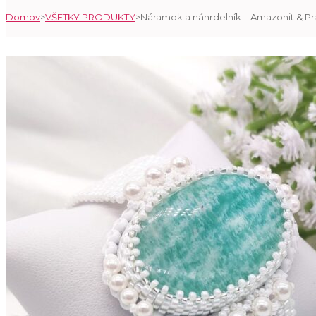
Domov
>
VŠETKY PRODUKTY
>
Náramok a náhrdelník – Amazonit & Pr
SEARCH