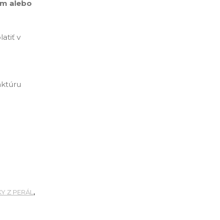
om alebo
atiť v
aktúru
Y Z PERÁL
,