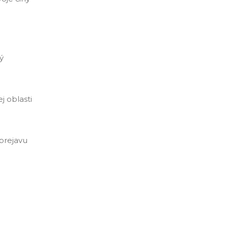
ý
j oblasti
 prejavu