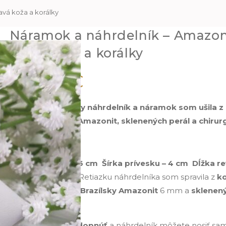
avá koža a korálky
Náramok a náhrdelník – Amazon
Pravá koža a korálky
245.80
€
Luxusný originálny náhrdelník a náramok som ušila z
polodrahokamu Amazonit, sklenených perál a chirurg
Náhrdelník :
Dĺžka prívesku – 6 cm
Šírka prívesku – 4 cm Dĺžka reť
cm
Retiazku náhrdelníka som spravila z
ko
Amazonit
12 mm,
Brazílsky Amazonit
6 mm a
sklenený
6 a 4 mm.
Prívesok sa dá odopnúť
a náhrdelník môžete nosiť sam