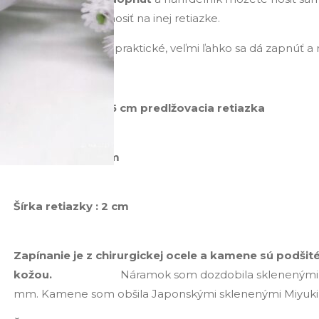
prívesok môžete nosiť na inej retiazke.
Zapínanie je veľmi praktické, veľmi ľahko sa dá zapnúť a
Náramok :
Dĺžka – 17 cm + 5,5 cm predlžovacia
Kameň : 4,5 x 
Šírka retiazky :
Zapínanie je z chirurgickej ocele a kamene sú podšit
kožou.
Náramok som dozdobila sklenenými 
mm. Kamene som obšila Japonskými sklenenými Miyuki 