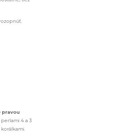
 rozopnúť.
 retiazka
3 cm
 2 cm
é pravou
perlami 4 a 3
korálkami.