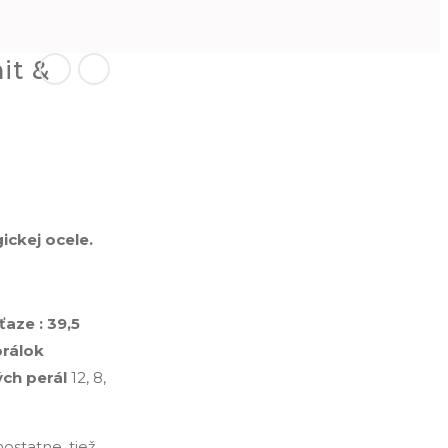
it &
ickej ocele.
aze : 39,5
rálok
ch perál
12, 8,
ostatne, tiež