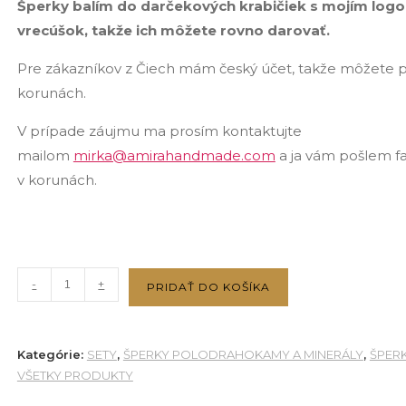
Šperky balím do darčekových krabičiek s mojím log
vrecúšok, takže ich môžete rovno darovať.
Pre zákazníkov z Čiech mám český účet, takže môžete pl
korunách.
V prípade záujmu ma prosím kontaktujte
mailom
mirka@amirahandmade.com
a ja vám pošlem f
v korunách.
množstvo
-
+
PRIDAŤ DO KOŠÍKA
Náramok
a
náhrdelník
Kategórie:
SETY
,
ŠPERKY POLODRAHOKAMY A MINERÁLY
,
ŠPERK
-
VŠETKY PRODUKTY
Amazonit