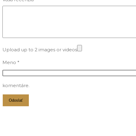
Upload up to 2 images or videos
Meno
*
komentáre.
Opens
in
a