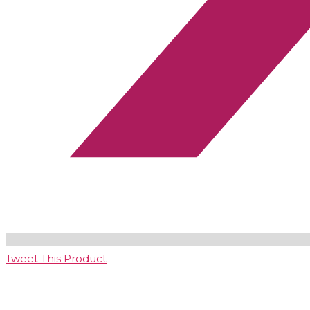
Tweet This Product
Opens
in