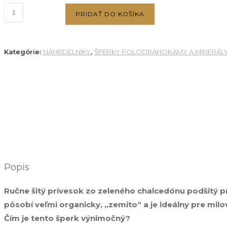
množstvo
PRIDAŤ DO KOŠÍKA
Šitý
prívesok
z
Kategórie:
NÁHRDELNÍKY
,
ŠPERKY POLODRAHOKAMY A MINERÁL
Chalcedónu
zeleného
s
retiazkou
z
pravej
kože
Popis
Ručne šitý prívesok zo zeleného chalcedónu podšitý p
pôsobí veľmi organicky, „zemito“ a je ideálny pre mil
Čím je tento šperk výnimočný?