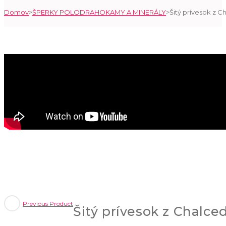
Domov
>
ŠPERKY POLODRAHOKAMY A MINERÁLY
>
Šitý prívesok z 
SEARCH
Previous Product
Šitý prívesok z Chalce