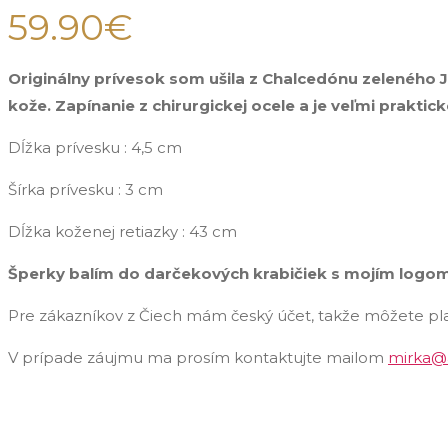
59.90
€
Originálny prívesok som ušila z Chalcedónu zeleného J
kože. Zapínanie z chirurgickej ocele a je veľmi praktick
Dĺžka prívesku : 4,5 cm
Šírka prívesku : 3 cm
Dĺžka koženej retiazky : 43 cm
Šperky balím do darčekových krabičiek s mojím logom
Pre zákazníkov z Čiech mám český účet, takže môžete pla
V prípade záujmu ma prosím kontaktujte mailom
mirka@