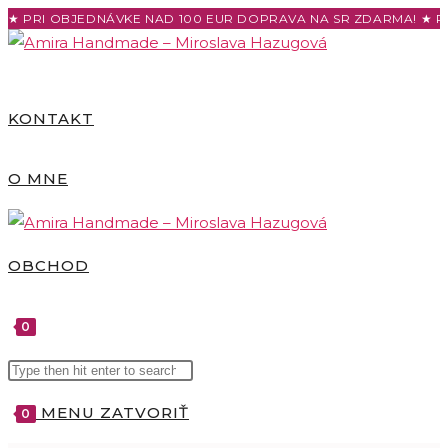
Skip
★ PRI OBJEDNÁVKE NAD 100 EUR DOPRAVA NA SR ZDARMA! ★ P
to
content
KONTAKT
O MNE
OBCHOD
0
Search
TOGGLE
this
MENU
ZATVORIŤ
0
website
WEBSITE