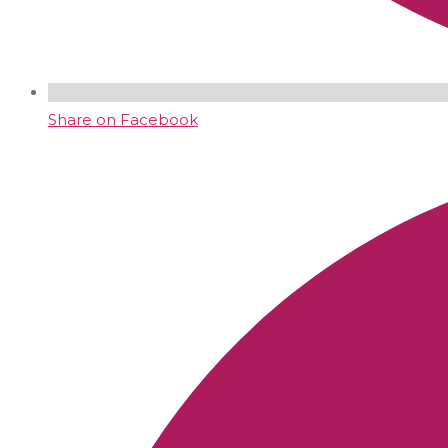
Share on Facebook
Opens
in
a
new
window