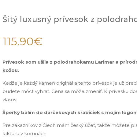
Šitý luxusný prívesok z polodra
115.90
€
Prívesok som ušila z polodrahokamu Larimar a prírodn
kožou.
Keďže je každý kameň originál a tento prívesok je už pre
budete môcť vybrať. Cena sa môže zmeniť. K prívesku dost
vlasov.
Šperky balím do darčekových krabičiek s mojím logom
Pre zákazníkov z Čiech mám český účet, takže môžete pl
faktúru v korunách