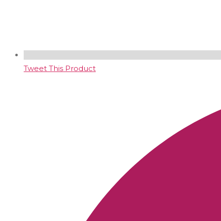
Tweet This Product
Opens
in
a
new
window