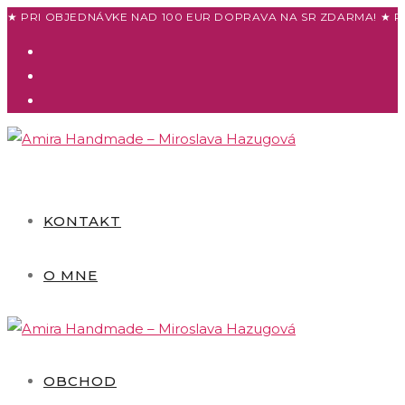
Skip
★ PRI OBJEDNÁVKE NAD 100 EUR DOPRAVA NA SR ZDARMA! ★ P
to
content
KONTAKT
O MNE
OBCHOD