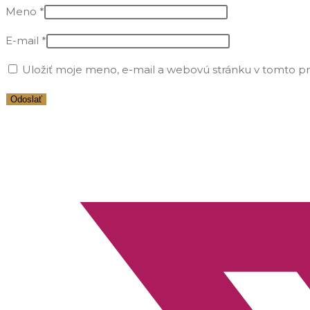
Meno
*
E-mail
*
Uložiť moje meno, e-mail a webovú stránku v tomto p
Opens
in
a
new
window