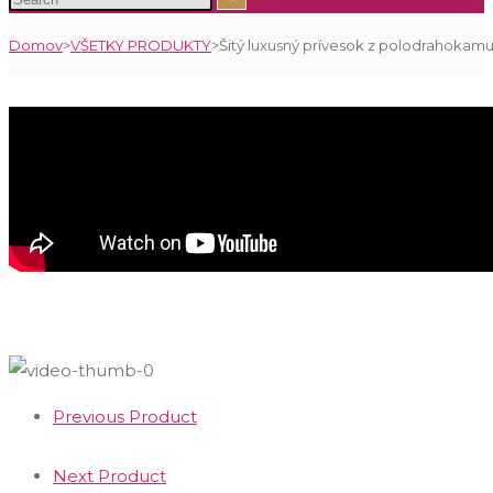
search
Domov
>
VŠETKY PRODUKTY
>
Šitý luxusný prívesok z polodrahokamu
Previous Product
Next Product