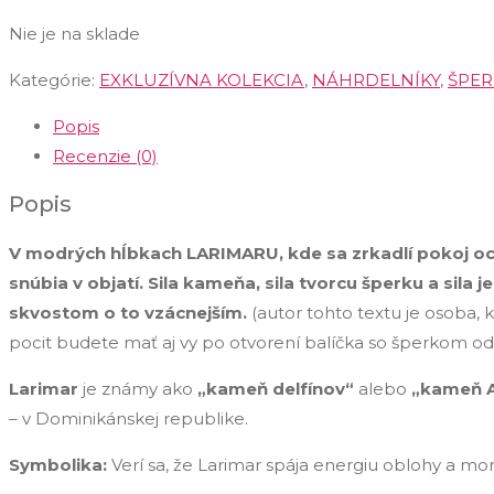
Nie je na sklade
Kategórie:
EXKLUZÍVNA KOLEKCIA
,
NÁHRDELNÍKY
,
ŠPER
Popis
Recenzie (0)
Popis
V modrých hĺbkach LARIMARU, kde sa zrkadlí pokoj o
snúbia v objatí. Sila kameňa, sila tvorcu šperku a sil
skvostom o to vzácnejším.
(autor tohto textu je osoba, 
pocit budete mať aj vy po otvorení balíčka so šperkom o
Larimar
je známy ako
„kameň delfínov“
alebo
„kameň A
– v Dominikánskej republike.
Symbolika:
Verí sa, že Larimar spája energiu oblohy a mo