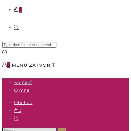
0
TOGGLE
Search
WEBSITE
this
website
SEARCH
0
MENU
ZATVORIŤ
Kontakt
O mne
Obchod
0
Toggle
website