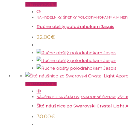
Pridať do košíka
NÁHRDELNÍKY
,
ŠPERKY POLODRAHOKAMY A MINER
Ručne obšitý polodrahokam Jaspis
22.00
€
Pridať do košíka
NÁUŠNICE Z KRYŠTÁLOV
,
SVADOBNÉ ŠPERKY
,
VŠET
Šité náušnice zo Swarovski Crystal Light 
30.00
€