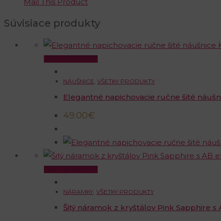
Mail This Product
Súvisiace produkty
Pridať do košíka
NÁUŠNICE
,
VŠETKY PRODUKTY
Elegantné napichovacie ručne šité náušni
49.00
€
Pridať do košíka
NÁRAMKY
,
VŠETKY PRODUKTY
Šitý náramok z kryštálov Pink Sapphire 