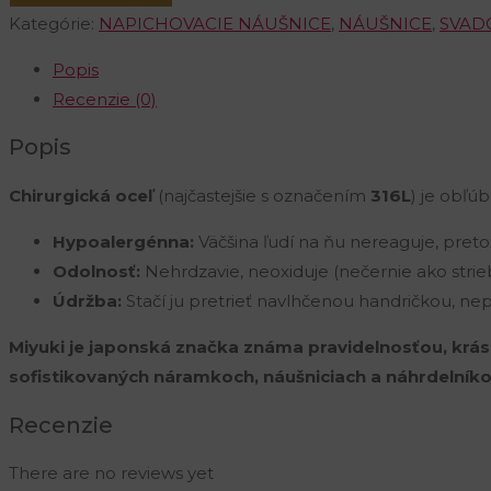
minimalistické
Kategórie:
NAPICHOVACIE NÁUŠNICE
,
NÁUŠNICE
,
SVAD
napichovacie
Popis
náušnice
Recenzie (0)
v
striebornej
Popis
farbe
Chirurgická oceľ
(najčastejšie s označením
316L
) je obľú
Hypoalergénna:
Väčšina ľudí na ňu nereaguje, pret
Odolnosť:
Nehrdzavie, neoxiduje (nečernie ako strie
Údržba:
Stačí ju pretrieť navlhčenou handričkou, n
Miyuki je japonská značka známa pravidelnosťou, krásn
sofistikovaných náramkoch, náušniciach a náhrdelníko
Recenzie
There are no reviews yet