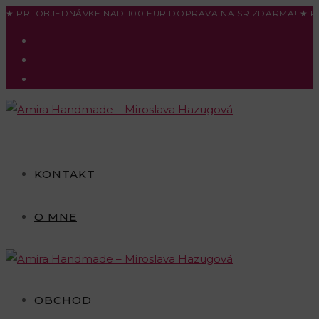
Skip
★ PRI OBJEDNÁVKE NAD 100 EUR DOPRAVA NA SR ZDARMA! ★ P
to
content
KONTAKT
O MNE
OBCHOD