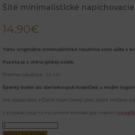
Šité minimalistické napichovacie
14.90
€
Tieto originálne minimalistické náušnice som ušila z b
Puzeta je z chirurgickej ocele.
Priemer náušnice : 1,5 cm
Šperky balím do darčekových krabičiek s mojím logom
Pre zákazníkov z Čiech mám český účet, takže môžete pla
V prípade záujmu ma prosím kontaktujte mailom
mirka@
množstvo
Šité
PRIDAŤ DO KOŠÍKA