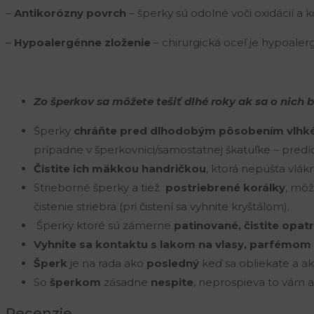
–
Antikorózny povrch
– šperky sú odolné voči oxidácií a ko
–
Hypoalergénne zloženie
– chirurgická oceľ je hypoale
Zo šperkov sa môžete tešiť dlhé roky ak sa o nich 
Šperky
chráňte pred dlhodobým pôsobením vlhk
prípadne v šperkovnici/samostatnej škatuľke – predí
Čistite ich mäkkou handričkou
, ktorá nepúšťa vlákn
Strieborné šperky a tiež
postriebrené korálky
, môž
čistenie striebra (pri čistení sa vyhnite kryštálom).
Šperky ktoré sú zámerne
patinované, čistite opat
Vyhnite sa kontaktu s lakom na vlasy, parfémom
Šperk
je na rada ako
posledný
keď sa obliekate a a
So
šperkom
zásadne
nespite
, neprospieva to vám a
Recenzie