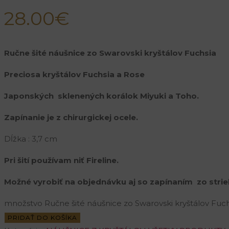
28.00
€
Ručne šité náušnice zo Swarovski kryštálov Fuchsia
Preciosa kryštálov Fuchsia a Rose
Japonských sklenených korálok Miyuki a Toho.
Zapínanie je z chirurgickej ocele.
Dĺžka : 3,7 cm
Pri šití používam niť Fireline.
Možné vyrobiť na objednávku aj so zapínaním zo strie
množstvo Ručne šité náušnice zo Swarovski kryštálov Fuch
PRIDAŤ DO KOŠÍKA