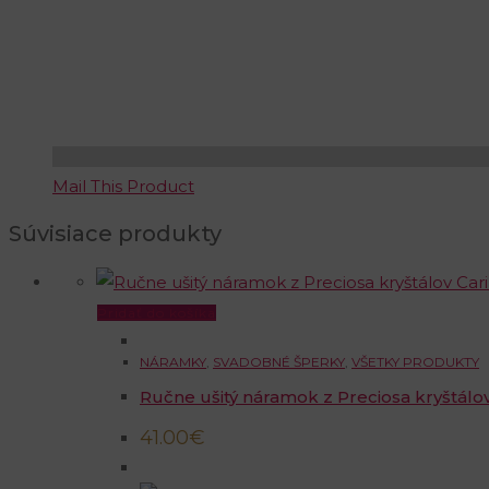
Mail This Product
Súvisiace produkty
Pridať do košíka
NÁRAMKY
,
SVADOBNÉ ŠPERKY
,
VŠETKY PRODUKTY
Ručne ušitý náramok z Preciosa kryštálo
41.00
€