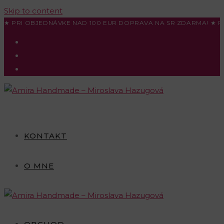
Skip to content
★ PRI OBJEDNÁVKE NAD 100 EUR DOPRAVA NA SR ZDARMA! ★ P
KONTAKT
O MNE