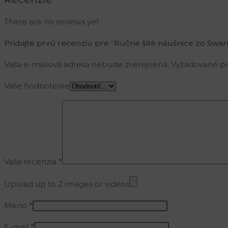
There are no reviews yet
Pridajte prvú recenziu pre “Ručne šité náušnice zo Swar
Vaša e-mailová adresa nebude zverejnená.
Vyžadované po
Vaše hodnotenie
Vaša recenzia
*
Upload up to 2 images or videos
Meno
*
E-mail
*