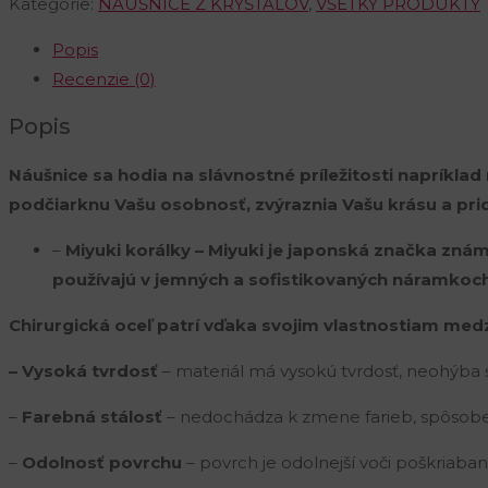
Kategórie:
NÁUŠNICE Z KRYŠTÁLOV
,
VŠETKY PRODUKTY
Popis
Recenzie (0)
Popis
Náušnice sa hodia na slávnostné príležitosti napríklad
podčiarknu Vašu osobnosť, zvýraznia Vašu krásu a pri
–
Miyuki korálky – Miyuki je japonská značka znám
používajú v jemných a sofistikovaných náramkoch
Chirurgická oceľ patrí vďaka svojim vlastnostiam med
– Vysoká tvrdosť
– materiál má vysokú tvrdosť, neohýba 
–
Farebná stálosť
– nedochádza k zmene farieb, spôsobe
–
Odolnosť povrchu
– povrch je odolnejší voči poškriabani