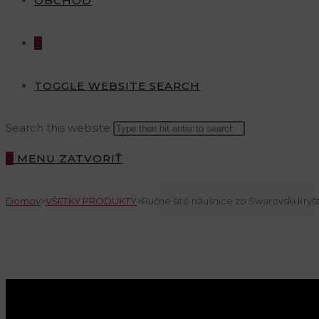
OBCHOD
0
TOGGLE WEBSITE SEARCH
Search this website
0
MENU
ZATVORIŤ
Domov
>
VŠETKY PRODUKTY
>
Ručne šité náušnice zo Swarovski kryš