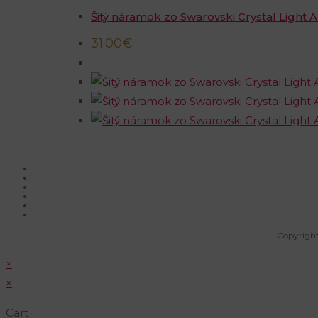
Šitý náramok zo Swarovski Crystal Light 
31.00
€
Copyright
×
×
Cart