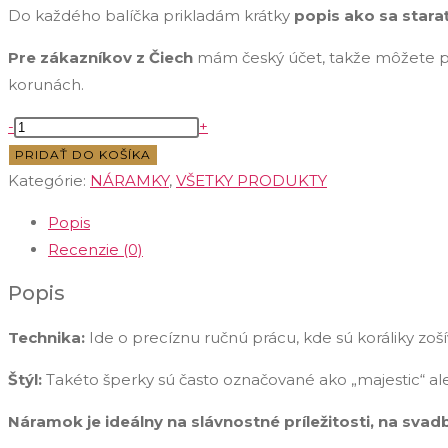
Do každého balíčka prikladám krátky
popis ako sa stara
Pre zákazníkov z Čiech
mám český účet, takže môžete pl
korunách.
množstvo
-
+
Originálny
PRIDAŤ DO KOŠÍKA
šitý
Kategórie:
NÁRAMKY
,
VŠETKY PRODUKTY
náramok
Popis
z
Recenzie (0)
Blue
Zircon
Popis
Crystal
Technika:
Ide o precíznu ručnú prácu, kde sú koráliky zoš
Štýl:
Takéto šperky sú často označované ako „majestic“ aleb
Náramok je ideálny na slávnostné príležitosti, na svadb