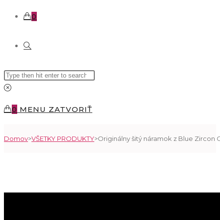
0
TOGGLE
Search
WEBSITE
this
website
SEARCH
0
MENU
ZATVORIŤ
Domov
>
VŠETKY PRODUKTY
>
Originálny šitý náramok z Blue Zircon C