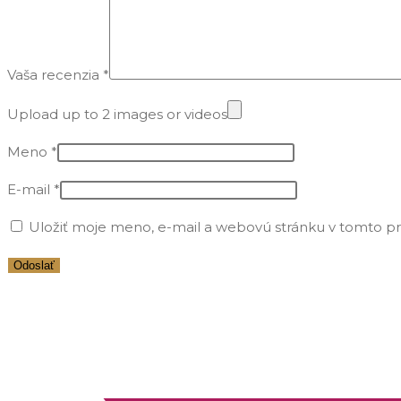
Vaša recenzia
*
Upload up to 2 images or videos
Meno
*
E-mail
*
Uložiť moje meno, e-mail a webovú stránku v tomto p
Opens
in
a
new
window