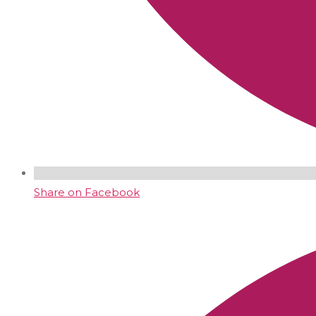
Share on Facebook
Opens
in
a
new
window