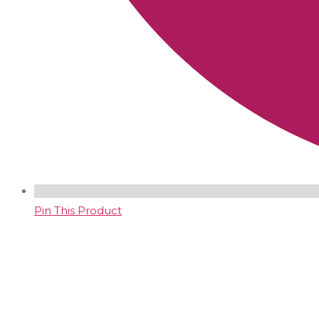
Pin This Product
Opens
in
a
new
window