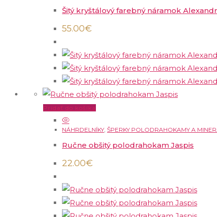
Šitý kryštálový farebný náramok Alexand
55.00
€
Pridať do košíka
NÁHRDELNÍKY
,
ŠPERKY POLODRAHOKAMY A MINER
Ručne obšitý polodrahokam Jaspis
22.00
€