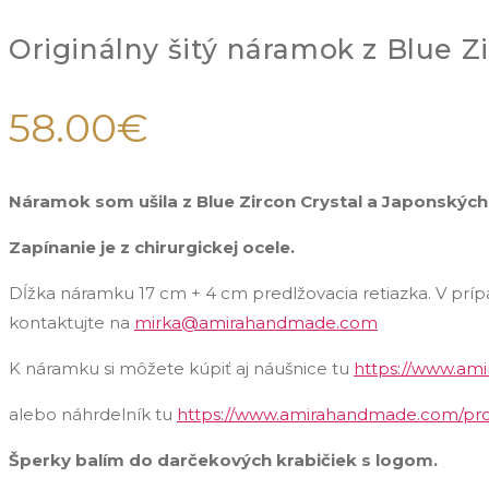
Originálny šitý náramok z Blue Zi
58.00
€
Náramok som ušila z Blue Zircon Crystal a Japonských
Zapínanie je z chirurgickej ocele.
Dĺžka náramku 17 cm + 4 cm predlžovacia retiazka. V pr
kontaktujte na
mirka@amirahandmade.com
K náramku si môžete kúpiť aj náušnice tu
https://www.ami
alebo náhrdelník tu
https://www.amirahandmade.com/produk
Šperky balím do darčekových krabičiek s logom.