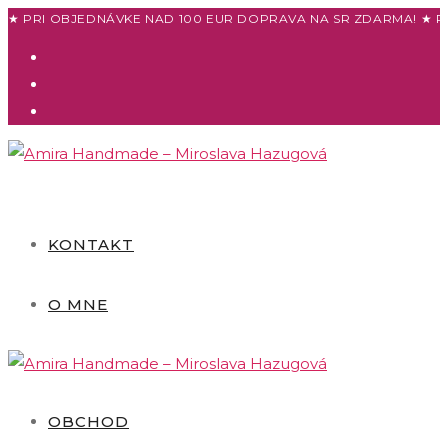
Skip
★ PRI OBJEDNÁVKE NAD 100 EUR DOPRAVA NA SR ZDARMA! ★ P
to
content
KONTAKT
O MNE
OBCHOD