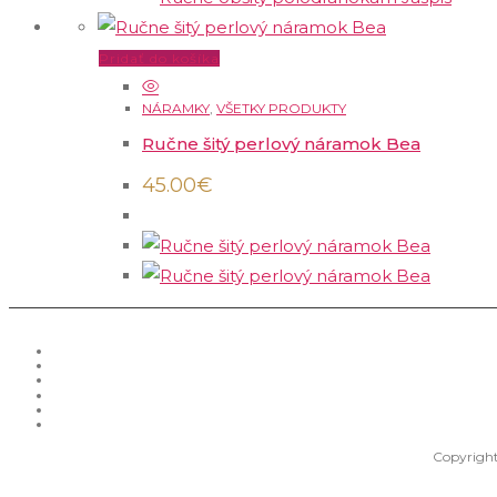
Pridať do košíka
NÁRAMKY
,
VŠETKY PRODUKTY
Ručne šitý perlový náramok Bea
45.00
€
Copyright