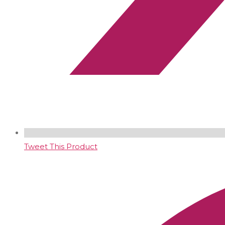
Tweet This Product
Opens
in
a
new
window