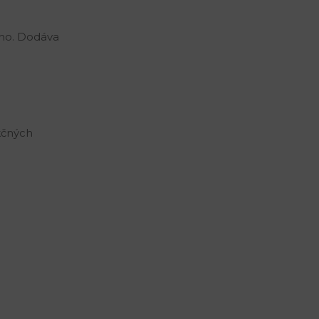
ho.
Dodáva
ukčných