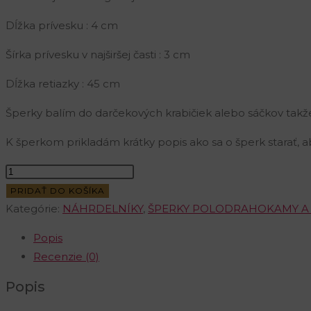
Dĺžka prívesku : 4 cm
Šírka prívesku v najširšej časti : 3 cm
Dĺžka retiazky : 45 cm
Šperky balím do darčekových krabičiek alebo sáčkov takž
K šperkom prikladám krátky popis ako sa o šperk starať, a
množstvo
Originálny
PRIDAŤ DO KOŠÍKA
ručne
Kategórie:
NÁHRDELNÍKY
,
ŠPERKY POLODRAHOKAMY A
šitý
Popis
prívesok
Recenzie (0)
z
minerálu
Popis
Thulit-