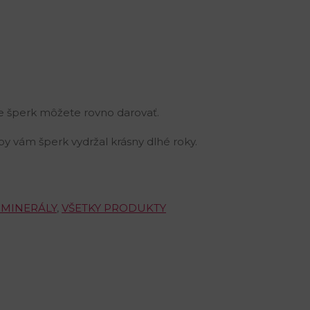
e šperk môžete rovno darovať.
by vám šperk vydržal krásny dlhé roky.
 MINERÁLY
,
VŠETKY PRODUKTY