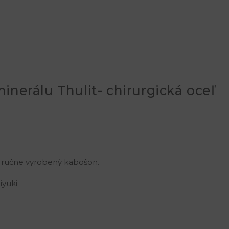
minerálu Thulit- chirurgická oceľ
to ručne vyrobený kabošon.
yuki.