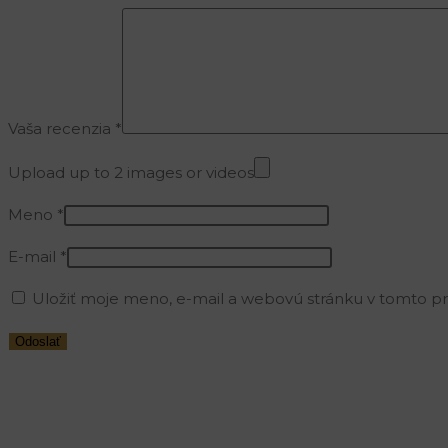
Vaša recenzia
*
Upload up to 2 images or videos
Meno
*
E-mail
*
Uložiť moje meno, e-mail a webovú stránku v tomto p
Opens
in
a