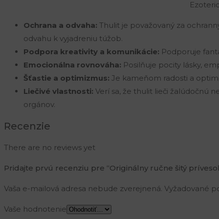
Ezoteric
chirurgická
oceľ
Ochrana a odvaha:
Thulit je považovaný za ochran
odvahu k vyjadreniu túžob.
Podpora kreativity a komunikácie:
Podporuje fantá
Emocionálna rovnováha:
Posilňuje pocity lásky, e
Šťastie a optimizmus:
Je kameňom radosti a optimizm
Liečivé vlastnosti:
Verí sa, že thulit lieči žalúdočn
orgánov.
Recenzie
There are no reviews yet
Pridajte prvú recenziu pre “Originálny ručne šitý príveso
Vaša e-mailová adresa nebude zverejnená.
Vyžadované po
Vaše hodnotenie