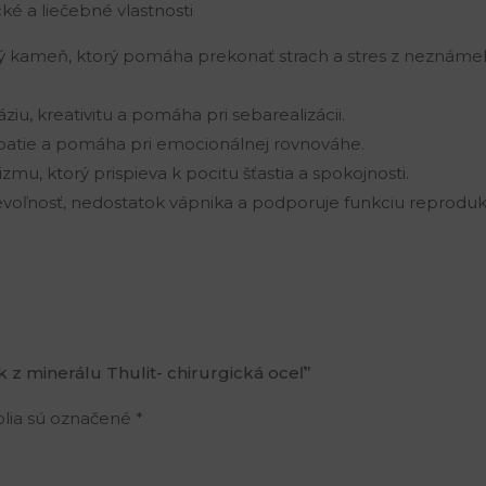
ké a liečebné vlastnosti
ný kameň, ktorý pomáha prekonať strach a stres z neznáme
ziu, kreativitu a pomáha pri sebarealizácii.
mpatie a pomáha pri emocionálnej rovnováhe.
u, ktorý prispieva k pocitu šťastia a spokojnosti.
ú nevoľnosť, nedostatok vápnika a podporuje funkciu reprod
k z minerálu Thulit- chirurgická oceľ”
lia sú označené
*