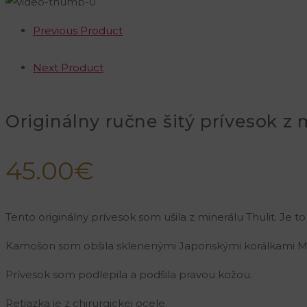
Previous Product
Next Product
Originálny ručne šitý prívesok z 
45.00
€
Tento originálny prívesok som ušila z minerálu Thulit. Je 
Kamošon som obšila sklenenými Japonskými korálkami Mi
Prívesok som podlepila a podšila pravou kožou.
Retiazka je z chirurgickej ocele.