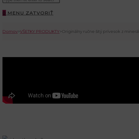
this
0
MENU
ZATVORIŤ
website
SEARCH
Domov
>
VŠETKY PRODUKTY
>
Originálny ručne šitý prívesok z minerál