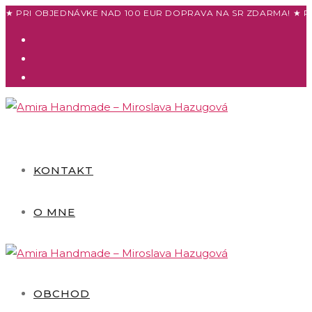
Skip
★ PRI OBJEDNÁVKE NAD 100 EUR DOPRAVA NA SR ZDARMA! ★ P
to
content
KONTAKT
O MNE
OBCHOD