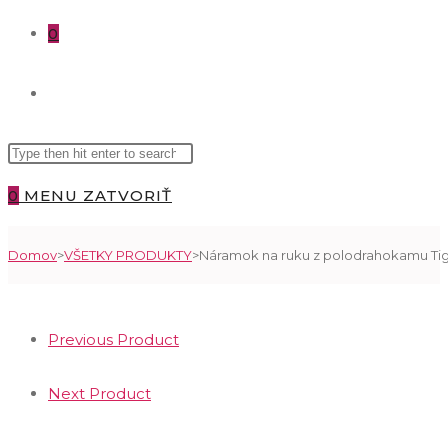
0
TOGGLE
Search
WEBSITE
this
0
MENU
ZATVORIŤ
website
SEARCH
Domov
>
VŠETKY PRODUKTY
>
Náramok na ruku z polodrahokamu Tig
Previous Product
Next Product