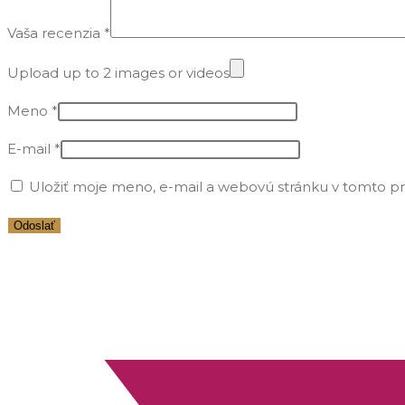
Vaša recenzia
*
Upload up to 2 images or videos
Meno
*
E-mail
*
Uložiť moje meno, e-mail a webovú stránku v tomto p
Opens
in
a
new
window