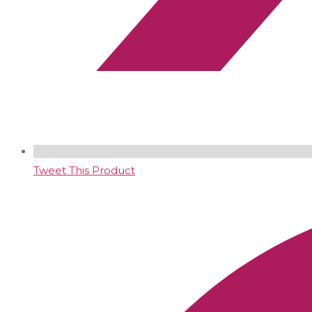
Tweet This Product
Opens
in
a
new
window