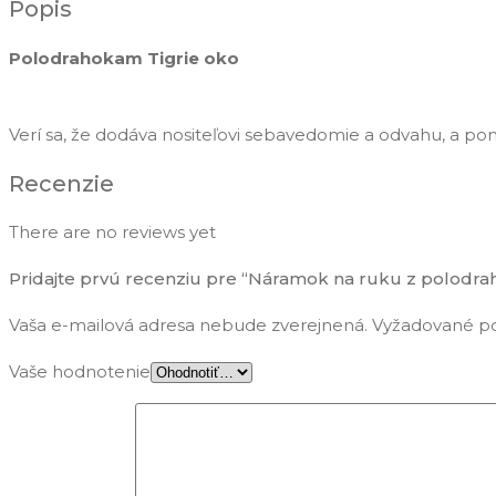
Tigrie
Popis
oko
Polodrahokam Tigrie oko
Verí sa, že dodáva nositeľovi sebavedomie a odvahu, a po
Recenzie
There are no reviews yet
Pridajte prvú recenziu pre “Náramok na ruku z polodr
Vaša e-mailová adresa nebude zverejnená.
Vyžadované po
Vaše hodnotenie