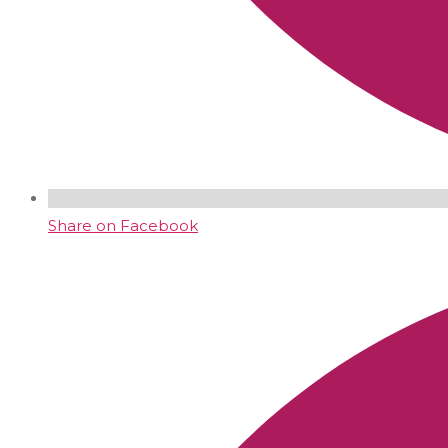
Share on Facebook
Opens
in
a
new
window