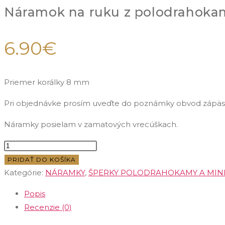
Náramok na ruku z polodrahokam
6.90
€
Priemer korálky 8 mm
Pri objednávke prosím uveďte do poznámky obvod zápäst
Náramky posielam v zamatových vrecúškach.
množstvo
Náramok
PRIDAŤ DO KOŠÍKA
na
Kategórie:
NÁRAMKY
,
ŠPERKY POLODRAHOKAMY A MIN
ruku
Popis
z
Recenzie (0)
polodrahokamu