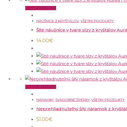
Pridať do košíka
NÁUŠNICE Z KRYŠTÁLOV
,
VŠETKY PRODUKTY
Šité náušnice v tvare slzy z kryštálov Aur
14.00
€
Pridať do košíka
NÁRAMKY
,
SVADOBNÉ ŠPERKY
,
VŠETKY PRODUKTY
Neprehliadnuteľný šitý náramok z kryšt
51.00
€