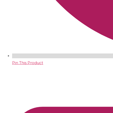
Pin This Product
Opens
in
a
new
window