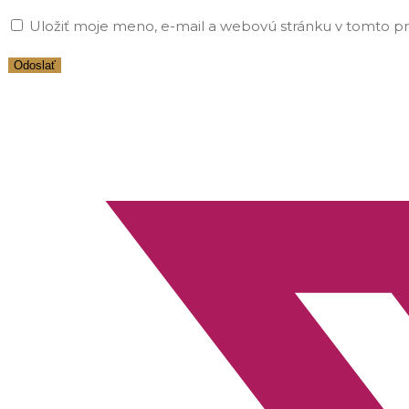
Uložiť moje meno, e-mail a webovú stránku v tomto p
Opens
in
a
new
window