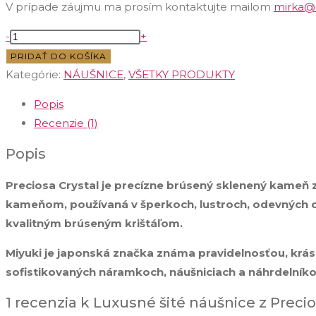
V prípade záujmu ma prosím kontaktujte mailom
mirka@
množstvo
-
+
Luxusné
PRIDAŤ DO KOŠÍKA
šité
Kategórie:
NÁUŠNICE
,
VŠETKY PRODUKTY
náušnice
Popis
z
Recenzie (1)
Preciosa
Crystal
Popis
Jet
Preciosa Crystal je precízne brúsený sklenený kameň z 
a
kameňom, používaná v šperkoch, lustroch, odevných d
White
kvalitným brúseným krištáľom.
Opál
Miyuki je japonská značka známa pravidelnosťou, krásn
sofistikovaných náramkoch, náušniciach a náhrdelníko
1 recenzia k
Luxusné šité náušnice z Precio