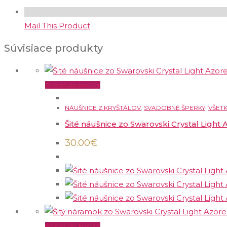
Mail This Product
Súvisiace produkty
Pridať do košíka
NÁUŠNICE Z KRYŠTÁLOV
,
SVADOBNÉ ŠPERKY
,
VŠET
Šité náušnice zo Swarovski Crystal Light 
30.00
€
Pridať do košíka