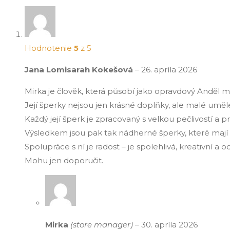
Hodnotenie
5
z 5
Jana Lomisarah Kokešová
–
26. apríla 2026
Mirka je člověk, která působí jako opravdový Anděl mez
Její šperky nejsou jen krásné doplňky, ale malé umělec
Každý její šperk je zpracovaný s velkou pečlivostí a p
Výsledkem jsou pak tak nádherné šperky, které mají du
Spolupráce s ní je radost – je spolehlivá, kreativní a 
Mohu jen doporučit.
Mirka
(store manager)
–
30. apríla 2026