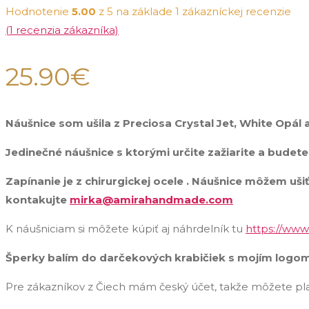
Hodnotenie
5.00
z 5 na základe
1
zákazníckej recenzie
(
1
recenzia zákazníka)
25.90
€
Náušnice som ušila z Preciosa Crystal Jet, White Opál
Jedinečné náušnice s ktorými určite zažiarite a budete
Zapínanie je z chirurgickej ocele . Náušnice môžem uš
kontakujte
mirka@amirahandmade.com
K náušniciam si môžete kúpiť aj náhrdelník tu
https://www
Šperky balím do darčekových krabičiek s mojím logom
Pre zákazníkov z Čiech mám český účet, takže môžete pla