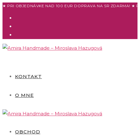
Skip
★ PRI OBJEDNÁVKE NAD 100 EUR DOPRAVA NA SR ZDARMA! ★ P
to
content
KONTAKT
O MNE
OBCHOD