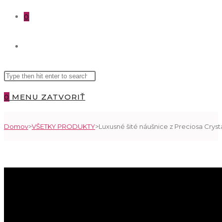
0
TOGGLE
Search
WEBSITE
this
0
MENU
ZATVORIŤ
website
SEARCH
Domov
>
VŠETKY PRODUKTY
>
Luxusné šité náušnice z Preciosa Cryst