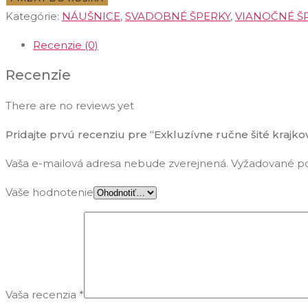
ručne
Kategórie:
NÁUŠNICE
,
SVADOBNÉ ŠPERKY
,
VIANOČNÉ Š
šité
Recenzie (0)
krajkové
náušnice
Recenzie
v
There are no reviews yet
bielej
farbe
Pridajte prvú recenziu pre “Exkluzívne ručne šité krajkov
Vaša e-mailová adresa nebude zverejnená.
Vyžadované po
Vaše hodnotenie
Vaša recenzia
*