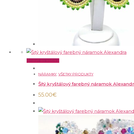
Pridať do košíka
NÁRAMKY
,
VŠETKY PRODUKTY
Šitý kryštálový farebný náramok Alexand
55.00
€