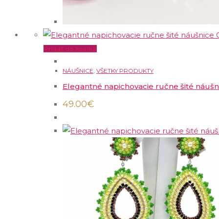
Pridať do košíka
NÁUŠNICE
,
VŠETKY PRODUKTY
Elegantné napichovacie ručne šité náušn
49.00
€