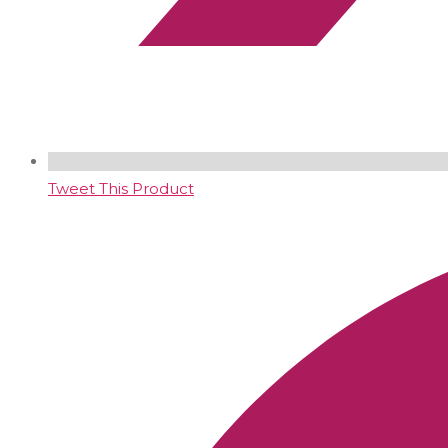
Tweet This Product
Opens
in
a
new
window