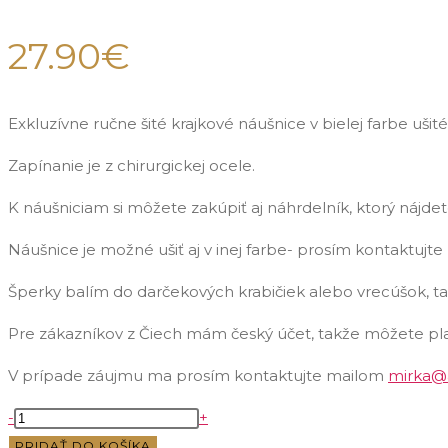
27.90
€
Exkluzívne ručne šité krajkové náušnice v bielej farbe ušit
Zapínanie je z chirurgickej ocele.
K náušniciam si môžete zakúpiť aj náhrdelník, ktorý nájde
Náušnice je možné ušiť aj v inej farbe- prosím kontaktujt
Šperky balím do darčekových krabičiek alebo vrecúšok, t
Pre zákazníkov z Čiech mám český účet, takže môžete pla
V prípade záujmu ma prosím kontaktujte mailom
mirka@
množstvo
-
+
Exkluzívne
PRIDAŤ DO KOŠÍKA