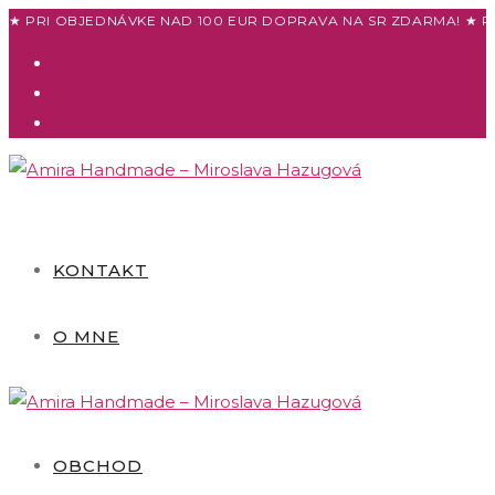
Skip
★ PRI OBJEDNÁVKE NAD 100 EUR DOPRAVA NA SR ZDARMA! ★ P
to
content
KONTAKT
O MNE
OBCHOD