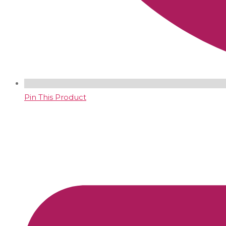
Pin This Product
Opens
in
a
new
window