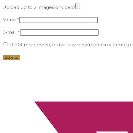
Upload up to 2 images or videos
Meno
*
E-mail
*
Uložiť moje meno, e-mail a webovú stránku v tomto p
Opens
in
a
new
window