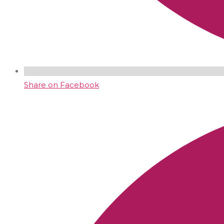
Share on Facebook
Opens
in
a
new
window