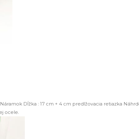
 . Náramok Dĺžka : 17 cm + 4 cm predlžovacia retiazka Náhrd
ej ocele.