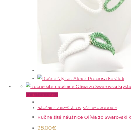
Pridať do košíka
NÁUŠNICE Z KRYŠTÁLOV
,
VŠETKY PRODUKTY
Ručne šité náušnice Olívia zo Swarovski k
28.00
€