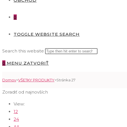
OBCHOD
0
TOGGLE WEBSITE SEARCH
Search this website
0
MENU
ZATVORIŤ
Domov
>
VŠETKY PRODUKTY
>
Stránka 27
Zoradiť od najnovších
View:
12
24
All