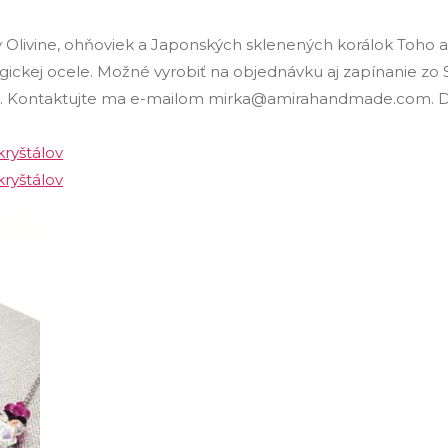
 Olivine, ohňoviek a Japonských sklenených korálok Toho a M
urgickej ocele. Možné vyrobiť na objednávku aj zapínanie zo 
r). Kontaktujte ma e-mailom mirka@amirahandmade.com. Dĺ