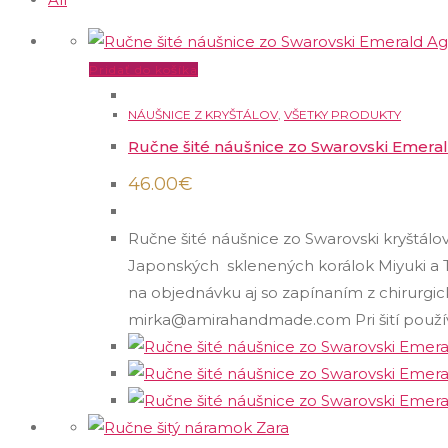
Pridať do košíka
NÁUŠNICE Z KRYŠTÁLOV
,
VŠETKY PRODUKTY
Ručne šité náušnice zo Swarovski Emer
46.00
€
Ručne šité náušnice zo Swarovski kryštálo
Japonských sklenených korálok Miyuki a T
na objednávku aj so zapínaním z chirurgic
mirka@amirahandmade.com Pri šití používa