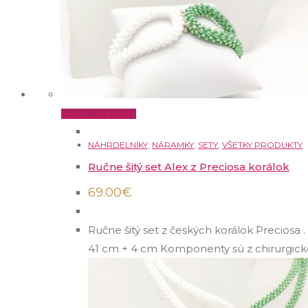
Pridať do košíka
NÁHRDELNÍKY
,
NÁRAMKY
,
SETY
,
VŠETKY PRODUKTY
Ručne šitý set Alex z Preciosa korálok
69.00
€
Ručne šitý set z českých korálok Preciosa
41 cm + 4 cm Komponenty sú z chirurgick