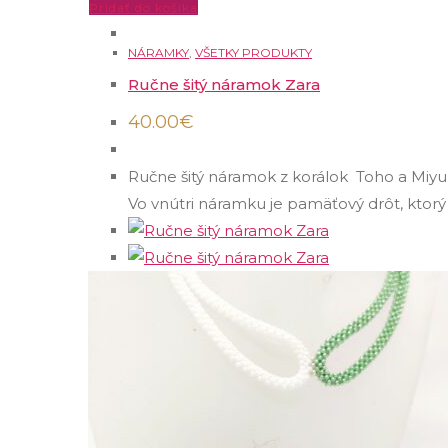
Pridať do košíka
NÁRAMKY
,
VŠETKY PRODUKTY
Ručne šitý náramok Zara
40.00
€
Ručne šitý náramok z korálok Toho a Miyuki
Vo vnútri náramku je pamäťový drôt, ktorý