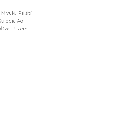
iyuki. Pri šití
Striebra Ag
žka : 3,5 cm