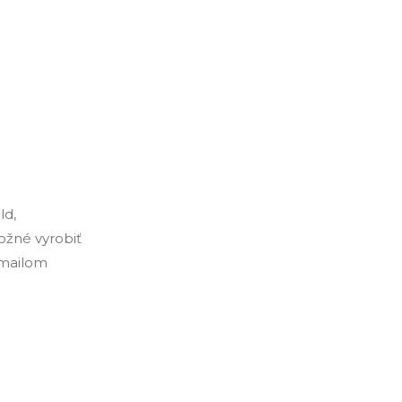
ld,
ožné vyrobiť
-mailom